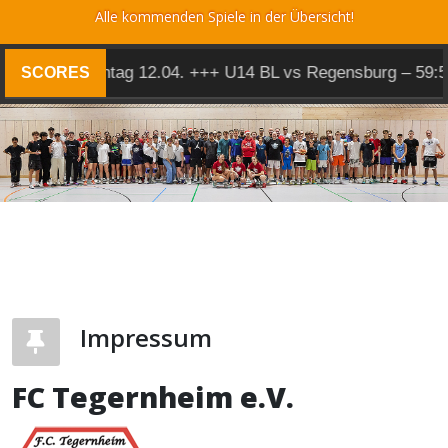
Alle kommenden Spiele in der Übersicht!
7:84 +++ Sonntag 12.04. +++ U14 BL vs Regensburg – 59:5
SCORES
Impressum
FC Tegernheim e.V.