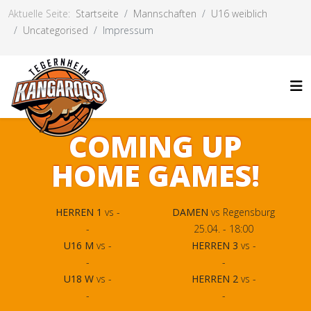
Aktuelle Seite:
Startseite
Mannschaften
U16 weiblich
Uncategorised
Impressum
COMING UP
HOME GAMES!
HERREN 1
vs -
DAMEN
vs Regensburg
-
25.04. - 18:00
U16 M
vs -
HERREN 3
vs -
-
-
U18 W
vs -
HERREN 2
vs -
-
-