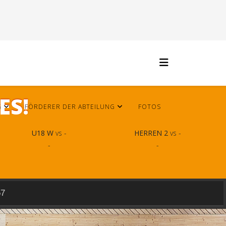
ES!
G
FÖRDERER DER ABTEILUNG
FOTOS
U18 W
vs -
HERREN 2
vs -
-
-
57