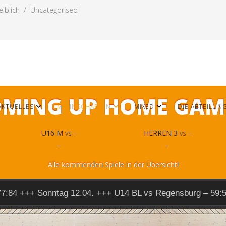
iblich
Uncategorised
MING UP HOME GAM
AKTUELLES
MANNSCHAFTEN
MIXED
DIE ABTEILUN
U16 M
vs -
HERREN 3
vs -
-
-
Alle kommenden Spiele in der Übersicht!
77:84 +++ Sonntag 12.04. +++ U14 BL vs Regensburg – 59: