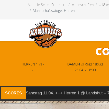
Aktuelle Seite:
Startseite
Mannschaften
U18 we
Mannschaftswidget Herren I
CO
HERREN 1
vs -
DAMEN
vs Regensburg
-
25.04. - 18:00
Samstag 11.04. +++ Herren 1 @ Landshut – 
SCORES