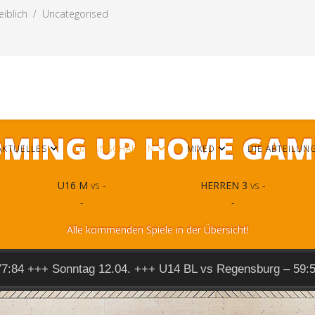
iblich
Uncategorised
MING UP HOME GAM
AKTUELLES
MANNSCHAFTEN
MIXED
DIE ABTEILUN
U16 M
vs -
HERREN 3
vs -
-
-
Alle kommenden Spiele in der Übersicht!
77:84 +++ Sonntag 12.04. +++ U14 BL vs Regensburg – 59: