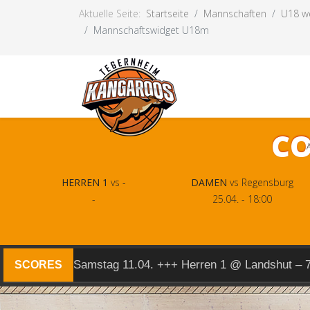
Aktuelle Seite:
Startseite
Mannschaften
U18 we
Mannschaftswidget U18m
CO
HERREN 1
vs -
DAMEN
vs Regensburg
-
25.04. - 18:00
Samstag 11.04. +++ Herren 1 @ Landshut – 
SCORES