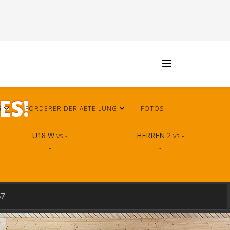
ES!
G
FÖRDERER DER ABTEILUNG
FOTOS
U18 W
vs -
HERREN 2
vs -
-
-
57