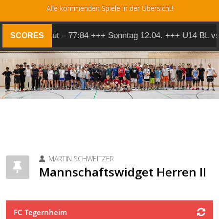
Alle kommenden Spiele in der Übersicht!
1 @ Landshut – 77:84 +++ Sonntag 12.04. +++ U14 BL vs R
SCORES
MARTIN SCHWEITZER
Mannschaftswidget Herren II