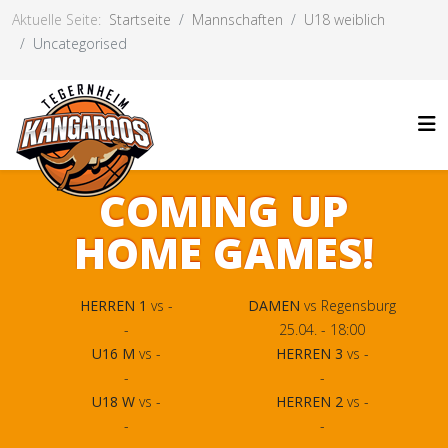
Aktuelle Seite:
Startseite
Mannschaften
U18 weiblich
Uncategorised
COMING UP
HOME GAMES!
HERREN 1
vs -
DAMEN
vs Regensburg
-
25.04. - 18:00
U16 M
vs -
HERREN 3
vs -
-
-
U18 W
vs -
HERREN 2
vs -
-
-