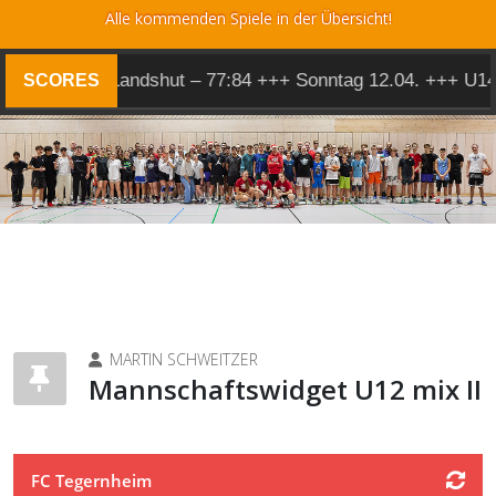
Alle kommenden Spiele in der Übersicht!
Herren 1 @ Landshut – 77:84 +++ Sonntag 12.04. +++ U14
SCORES
MARTIN SCHWEITZER
Mannschaftswidget U12 mix II