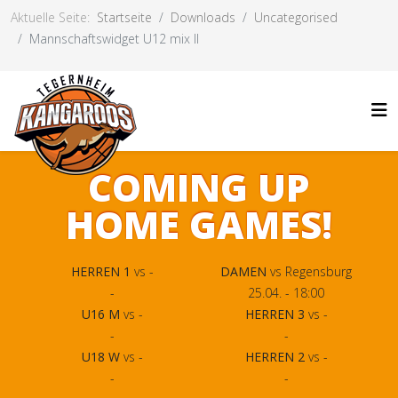
Aktuelle Seite:
Startseite
Downloads
Uncategorised
Mannschaftswidget U12 mix II
COMING UP
HOME GAMES!
HERREN 1
vs -
DAMEN
vs Regensburg
-
25.04. - 18:00
U16 M
vs -
HERREN 3
vs -
-
-
U18 W
vs -
HERREN 2
vs -
-
-