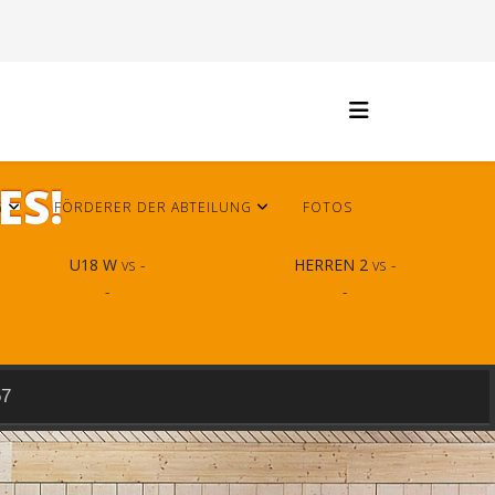
ES!
G
FÖRDERER DER ABTEILUNG
FOTOS
U18 W
vs -
HERREN 2
vs -
-
-
57