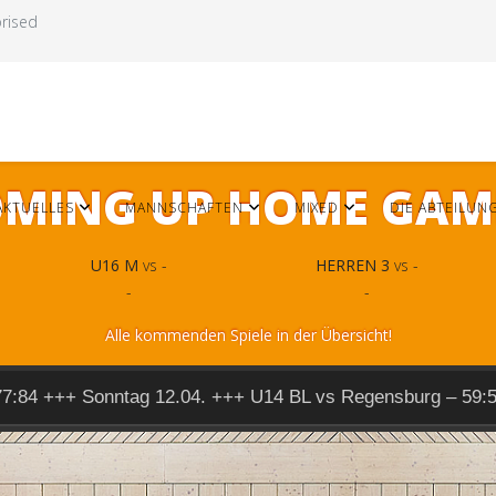
rised
MING UP HOME GAM
AKTUELLES
MANNSCHAFTEN
MIXED
DIE ABTEILUN
U16 M
vs -
HERREN 3
vs -
-
-
Alle kommenden Spiele in der Übersicht!
77:84 +++ Sonntag 12.04. +++ U14 BL vs Regensburg – 59: