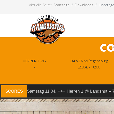
Aktuelle Seite:
Startseite
Downloads
Uncatego
CO
HERREN 1
vs -
DAMEN
vs Regensburg
-
25.04. - 18:00
Samstag 11.04. +++ Herren 1 @ Landshut – 
SCORES