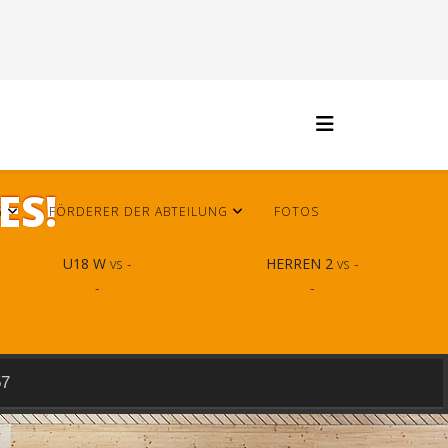
ES!
G
FÖRDERER DER ABTEILUNG
FOTOS
U18 W
vs -
HERREN 2
vs -
-
-
57