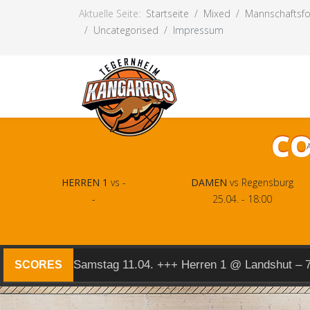
Aktuelle Seite:
Startseite
Mixed
Mannschaftsf
Uncategorised
Impressum
CO
HERREN 1
vs -
DAMEN
vs Regensburg
-
25.04. - 18:00
Samstag 11.04. +++ Herren 1 @ Landshut – 
SCORES