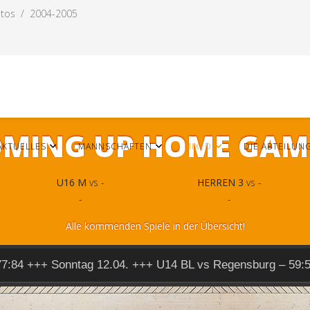
otos
2004-2005
MING UP HOME GAM
AKTUELLES
MANNSCHAFTEN
MIXED
DIE ABTEILUN
U16 M
vs -
HERREN 3
vs -
-
-
Alle kommenden Spiele in der Übersicht!
77:84 +++ Sonntag 12.04. +++ U14 BL vs Regensburg – 59: