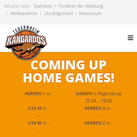
Aktuelle Seite:
Startseite
Förderer der Abteilung
Werbepartner
Uncategorised
Impressum
COMING UP
HOME GAMES!
HERREN 1
vs -
DAMEN
vs Regensburg
-
25.04. - 18:00
U16 M
vs -
HERREN 3
vs -
-
-
U18 W
vs -
HERREN 2
vs -
-
-