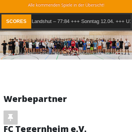
Alle kommenden Spiele in der Übersicht!
 Herren 1 @ Landshut – 77:84 +++ Sonntag 12.04. +++ U1
SCORES
Werbepartner
FC Tegernheim e.V.