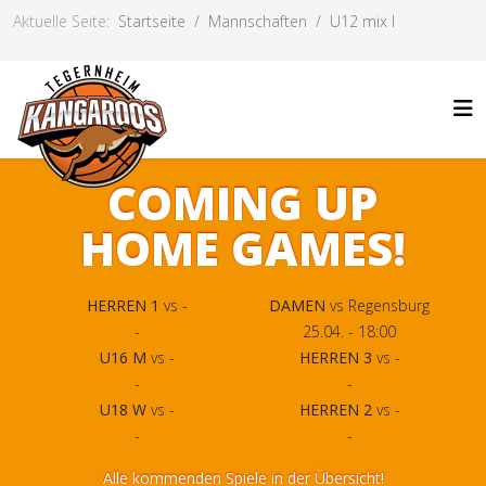
Aktuelle Seite:
Startseite
Mannschaften
U12 mix I
COMING UP
HOME GAMES!
HERREN 1
vs -
DAMEN
vs Regensburg
-
25.04. - 18:00
U16 M
vs -
HERREN 3
vs -
-
-
U18 W
vs -
HERREN 2
vs -
-
-
Alle kommenden Spiele in der Übersicht!