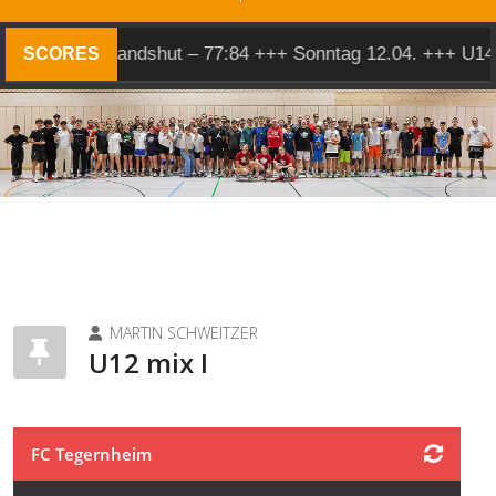
Herren 1 @ Landshut – 77:84 +++ Sonntag 12.04. +++ U14 
SCORES
MARTIN SCHWEITZER
U12 mix I