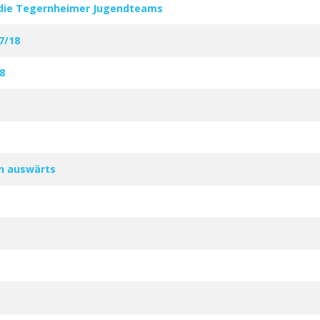
r die Tegernheimer Jugendteams
7/18
8
en auswärts