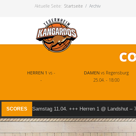
Aktuelle Seite:
Startseite
Archiv
CO
HERREN 1
vs -
DAMEN
vs Regensburg
-
25.04. - 18:00
Samstag 11.04. +++ Herren 1 @ Landshut – 
SCORES