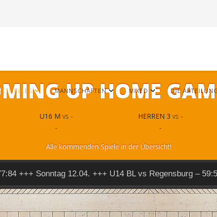
MING UP HOME GAM
AKTUELLES
MANNSCHAFTEN
MIXED
DIE ABTEILUN
U16 M
vs -
HERREN 3
vs -
-
-
Alle kommenden Spiele in der Übersicht!
77:84 +++ Sonntag 12.04. +++ U14 BL vs Regensburg – 59: