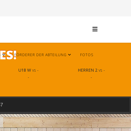
ES!
G
FÖRDERER DER ABTEILUNG
FOTOS
U18 W
vs -
HERREN 2
vs -
-
-
57