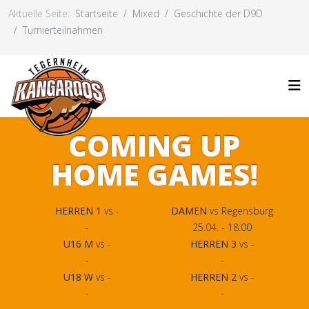
Aktuelle Seite:
Startseite
Mixed
Geschichte der D9D
Turnierteilnahmen
COMING UP
HOME GAMES!
HERREN 1
vs -
DAMEN
vs Regensburg
-
25.04. - 18:00
U16 M
vs -
HERREN 3
vs -
-
-
U18 W
vs -
HERREN 2
vs -
-
-