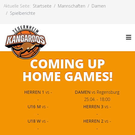
Aktuelle Seite:
Startseite
Mannschaften
Damen
Spielberichte
COMING UP
HOME GAMES!
HERREN 1
vs -
DAMEN
vs Regensburg
-
25.04. - 18:00
U16 M
vs -
HERREN 3
vs -
-
-
U18 W
vs -
HERREN 2
vs -
-
-