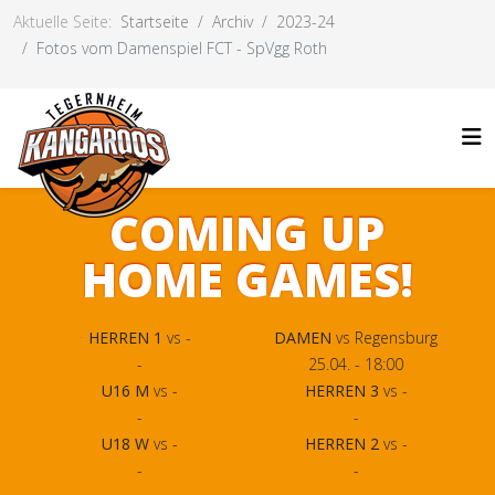
Aktuelle Seite:
Startseite
Archiv
2023-24
Fotos vom Damenspiel FCT - SpVgg Roth
COMING UP
HOME GAMES!
HERREN 1
vs -
DAMEN
vs Regensburg
-
25.04. - 18:00
U16 M
vs -
HERREN 3
vs -
-
-
U18 W
vs -
HERREN 2
vs -
-
-