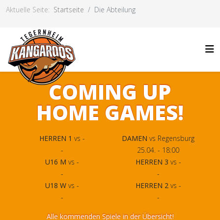
Aktuelle Seite:
Startseite
Die Abteilung
COMING UP
HOME GAMES!
HERREN 1
vs -
DAMEN
vs Regensburg
-
25.04. - 18:00
U16 M
vs -
HERREN 3
vs -
-
-
U18 W
vs -
HERREN 2
vs -
-
-
Alle kommenden Spiele in der Übersicht!