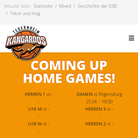
Aktuelle Seite:
Startseite
Mixed
Geschichte der D9D
Trikot und Krug
COMING UP
HOME GAMES!
HERREN 1
vs -
DAMEN
vs Regensburg
-
25.04. - 18:00
U16 M
vs -
HERREN 3
vs -
-
-
U18 W
vs -
HERREN 2
vs -
-
-