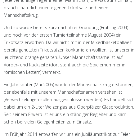
Jede vernünftige Tegernheimer Mannschaft, die was auf sich hält,
braucht natürlich einen eigenen Trikotsatz und einen
Mannschaftskrug.
Und so wurde bereits kurz nach ihrer Gründung (Frühling 2004)
und noch vor der ersten Turnierteilnahme (August 2004) ein
Trikotsatz erworben. Da wir nicht mit in der Mixedbasketballwelt
bereits genutzten Trikotsätzen konkurrieren wollten, ist unserer in
leuchtend orange gehalten. Unser Mannschaftsname ist auf
Vorder- und Rückseite (dort steht auch die Spielernummer in
römischen Lettern) vermerkt.
Ein Jahr später (Mai 2005) wurde der Mannschaftskrug erstanden,
der ebenfalls mit unserem Mannschaftsnamen versehen ist
(Verwechselungen sollen ausgeschlossen werden). Es handelt sich
dabei um ein 2-Liter Weizenglas aus Oberpfälzer Glasproduktion.
Seit seinem Erwerb ist er uns ein ständiger Begleiter und kam
schon bei vielen Gelegenheiten zum Einsatz.
Im Frühjahr 2014 entwarfen wir uns ein Jubiläumstrikot zur Feier