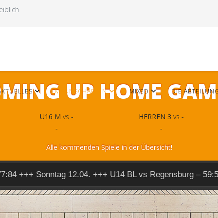
iblich
MING UP HOME GAM
AKTUELLES
MANNSCHAFTEN
MIXED
DIE ABTEILUN
U16 M
vs -
HERREN 3
vs -
-
-
Alle kommenden Spiele in der Übersicht!
77:84 +++ Sonntag 12.04. +++ U14 BL vs Regensburg – 59: