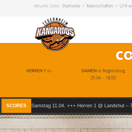
Aktuelle Seite:
Startseite
Mannschaften
U14 we
CO
HERREN 1
vs -
DAMEN
vs Regensburg
-
25.04. - 18:00
Samstag 11.04. +++ Herren 1 @ Landshut – 
SCORES