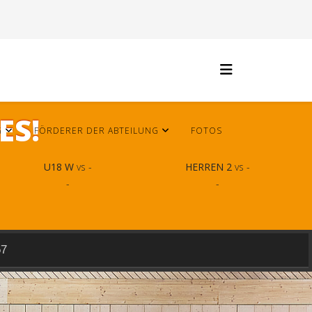
ES!
G
FÖRDERER DER ABTEILUNG
FOTOS
U18 W
vs -
HERREN 2
vs -
-
-
57