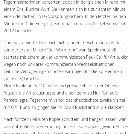
Tegernheimerinnen konterten jedoch in der gleichen Minute mit
einem Drei-Punkte-Wurf. Sie konnten sich bis zur achten Minute
einen deutlichen 15:05 Vorsprung sichern. In den letzten beiden
Minuten ließ die Energie dezent nach und das Viertel wurde mit
20:12 beendet.
Das zweite Viertel lässt sich nicht anders beschreiben, als dass
von der ersten Minute “der Wurm drin” war. Spielminute elf
startete mit einem unklar kommunizierten Foul-Call für Artio, der
wegen noch unklarer kommunizierten Wechselsituationen
zeitliche Verzögerungen und Verwirrungen für die Spielerinnen
(beidseits) brachte.
Kleine Fehler in der Defense und große Fehler in der Offense
folgten, die Artio ausnutzte und einen zehn zu Null Run aufs
Parkett legte. Tegernheim verlor das chaotischste zweite Viertel
mit 02:11 und so gingen sie im 22:23 Rückstand in die Halbzeit.
Nach fünfzehn Minuten Köpfe schütteln und hängen lassen, war
das dritte Viertel der Erholung unserer Spielpraxis gewidmet: Der
Fokus wurde auf Ruhe ins Spiel bringen, sichere Abschlüsse und