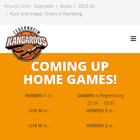
Aktuelle Seite:
Startseite
Archiv
2023-24
Kurz und knapp: Chaos in Nürnberg
COMING UP
HOME GAMES!
HERREN 1
vs -
DAMEN
vs Regensburg
-
25.04. - 18:00
U16 M
vs -
HERREN 3
vs -
-
-
U18 W
vs -
HERREN 2
vs -
-
-