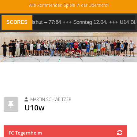
Alle kommenden Spiele in der Übersicht!
en 1 @ Landshut – 77:84 +++ Sonntag 12.04. +++ U14 BL v
SCORES
MARTIN SCHWEITZER
U10w