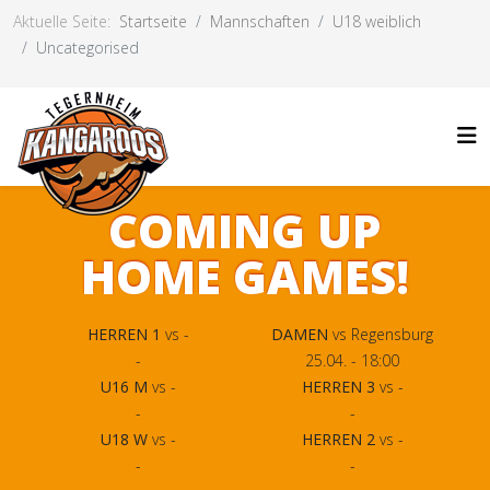
Aktuelle Seite:
Startseite
Mannschaften
U18 weiblich
Uncategorised
COMING UP
HOME GAMES!
HERREN 1
vs -
DAMEN
vs Regensburg
-
25.04. - 18:00
U16 M
vs -
HERREN 3
vs -
-
-
U18 W
vs -
HERREN 2
vs -
-
-